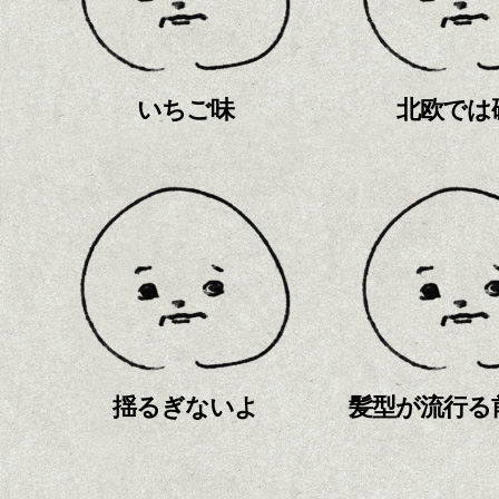
いちご味
北欧では
揺るぎないよ
髪型が流行る