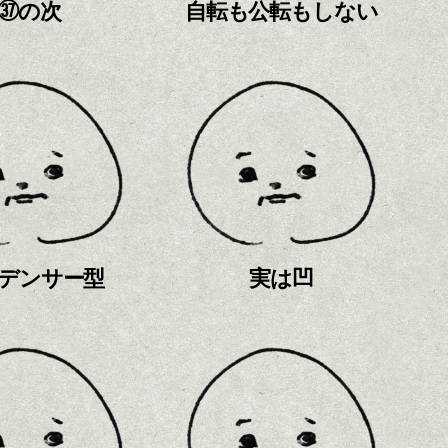
㊲の次
自転も公転もしない
デンサー型
実は凹