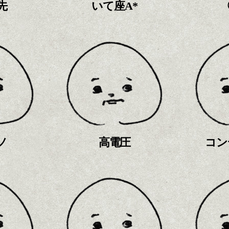
先
いて座A*
ノ
高電圧
コン