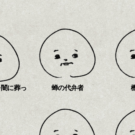
を闇に葬っ
蝉の代弁者