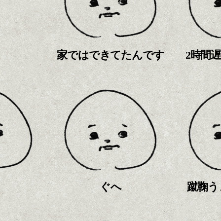
家ではできてたんです
2時間
ぐへ
蹴鞠う