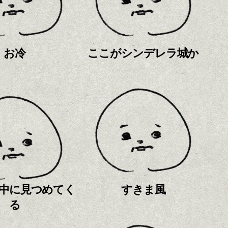
お冷
ここがシンデレラ城か
中に見つめてく
すきま風
る