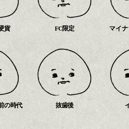
硬貨
FC限定
マイナ
前の時代
抜歯後