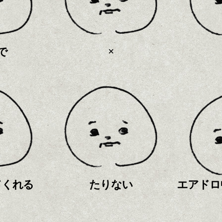
×
で
てくれる
たりない
エアドロ